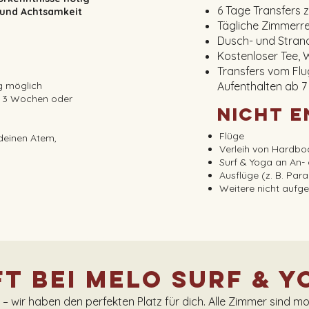
6 Tage Transfers 
g und Achtsamkeit
Tägliche Zimmerr
Dusch- und Stran
Kostenloser Tee, 
Transfers vom Fl
g möglich
Aufenthalten ab 7
s 3 Wochen oder
Nicht 
Flüge
 deinen Atem,
Verleih von Hardbo
Surf & Yoga an An-
Ausflüge (z. B. Par
Weitere nicht aufge
t bei Melo Surf & Y
r – wir haben den perfekten Platz für dich. Alle Zimmer sind 