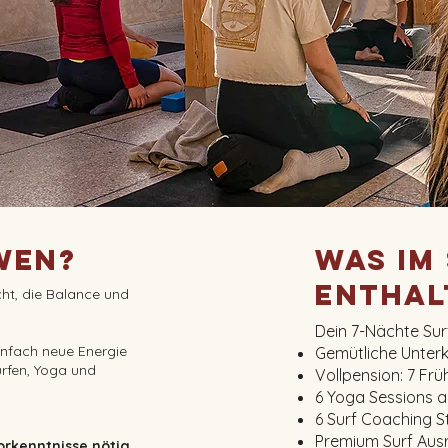
Wen?
Was im
enthal
cht, die Balance und
Dein 7-Nächte Sur
infach neue Energie
Gemütliche Unterk
urfen, Yoga und
Vollpension: 7 Fr
6 Yoga Sessions a
6 Surf Coaching St
Premium Surf Aus
Vorkenntnisse nötig