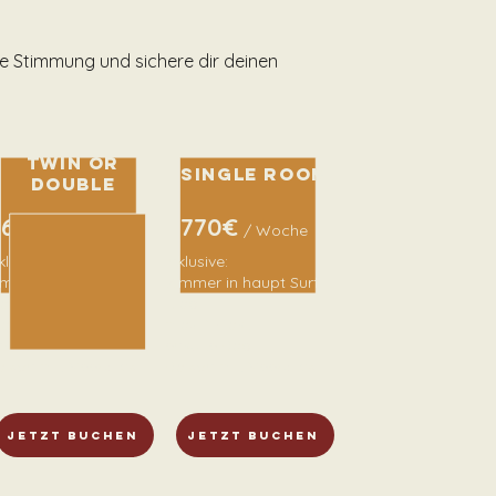
ne Stimmung und sichere dir deinen
Twin or
single room
Double
665€
770€
/ Woche
/ Woche
klusive:
Inklusive:
immer in haupt Surf
Zimmer in haupt Surf
iad
Riad
ax. 2 Gäste
max. 1 Gast
nsuite Bad
ensuite Bad
alkon mit Meerblick
Balkon mit Meerblick
jetzt buchen
jetzt buchen