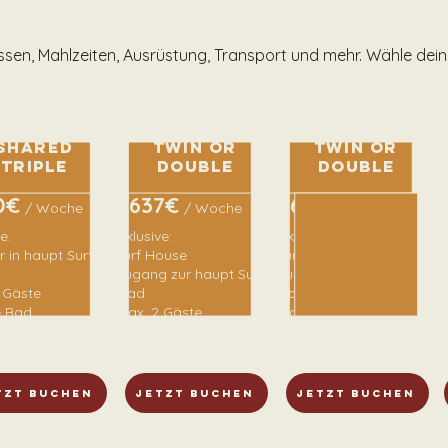
assen, Mahlzeiten, Ausrüstung, Transport und mehr. Wähle dei
Shared
Twin or
Twin or
triple
Double
Double
0€
637€
651€
/ Woche
/ Woche
/ Woche
e:
Inklusive:
Inklusive:
In
 in haupt Surf
Surf House
Surf House
Z
Zugang zur haupt Surf
Zugang zur haupt Surf
R
 Gäste
Riad
Riad
m
e Bad
max. 2 Gäste
max. 2 Gäste
e
cht
geteiltes Bad
ensuite Bad
B
tzt buchen
jetzt buchen
jetzt buchen