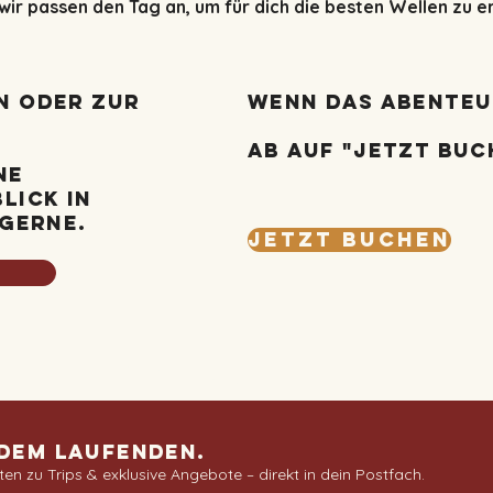
ir passen den Tag an, um für dich die besten Wellen zu e
n oder zur
Wenn das Abenteu
ab auf "jetzt Buc
ne
lick in
 gerne.
Jetzt buchen
Q
 dem Laufenden.
ten zu Trips & exklusive Angebote – direkt in dein Postfach.