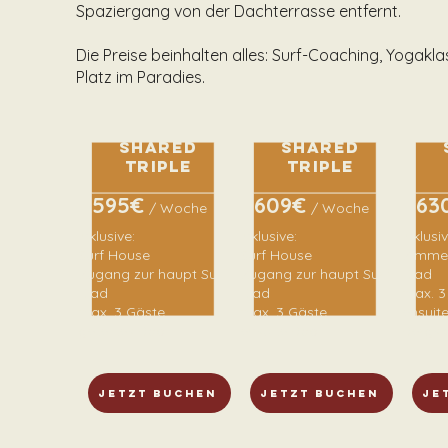
Spaziergang von der Dachterrasse entfernt.
Die Preise beinhalten alles: Surf-Coaching, Yogakl
Platz im Paradies.
Shared
Shared
triple
triple
595€
609€
63
/ Woche
/ Woche
Inklusive:
Inklusive:
Inklusiv
Surf House
Surf House
Zimmer
Zugang zur haupt Surf
Zugang zur haupt Surf
Riad
Riad
Riad
max. 3
max. 3 Gäste
max. 3 Gäste
ensuit
geteiltes Bad
ensuite Bad
Bergsi
Jetzt Buchen
Jetzt Buchen
Je