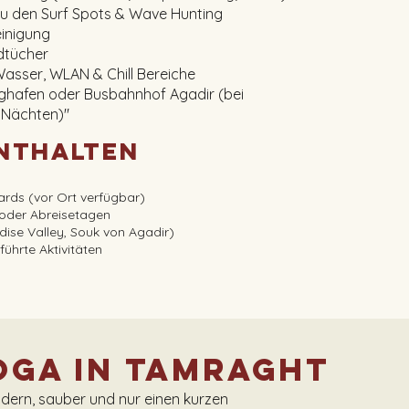
zu den Surf Spots & Wave Hunting
einigung
dtücher
Wasser, WLAN & Chill Bereiche
ughafen oder Busbahnhof Agadir (bei
 Nächten)"
enthalten
ards (vor Ort verfügbar)
 oder Abreisetagen
adise Valley, Souk von Agadir)
führte Aktivitäten
oga in Tamraght
modern, sauber und nur einen kurzen