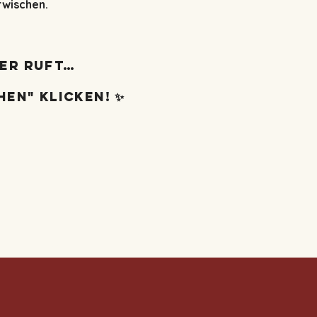
rwischen.
er ruft…
hen" klicken! ✨