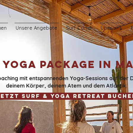
men
Unsere Angebote
Surf Camp
Über uns
& Yoga Package in M
oaching mit entspannenden Yoga-Sessions auf der D
deinem Körper, deinem Atem und dem Atlantik.
Jetzt Surf & Yoga Retreat buche